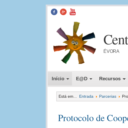
Facebook
Google+
YouTube
Cent
ÉVORA
Menu Principal
Início
E@D
Recursos
Está em...
Entrada
Parcerias
Pro
Protocolo de Coop