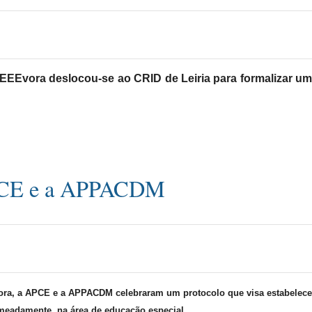
EEEvora deslocou-se ao CRID de Leiria para formalizar u
PCE e a APPACDM
ora, a APCE e a APPACDM celebraram um protocolo que visa estabelec
eadamente, na área de educação especial.