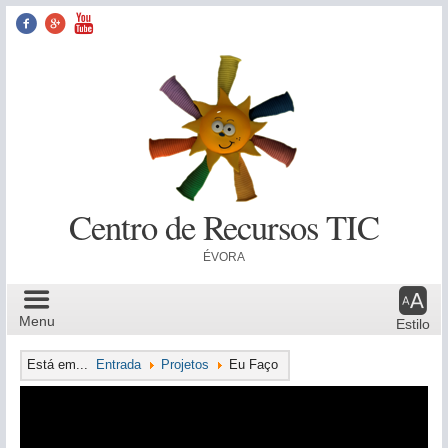
Facebook
Google+
YouTube
Centro de Recursos TIC
ÉVORA
Menu Principal
Menu
Estilo
Está em...
Entrada
Projetos
Eu Faço